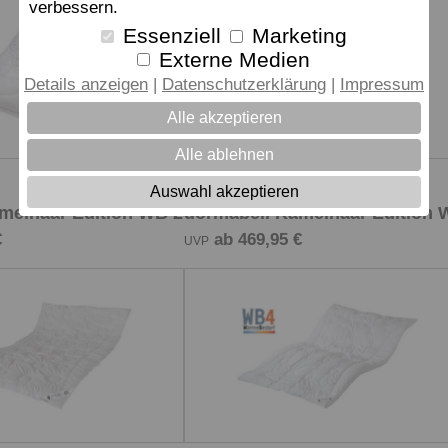
verbessern.
Essenziell
Marketing
Externe Medien
Details anzeigen
Datenschutzerklärung
Impressum
Alle akzeptieren
Alle ablehnen
Auswahl akzeptieren
Zudecke
melhaar Edition WB 2
dormabell Kamelhaar Edition 
€
ab 469,95 €
UVP