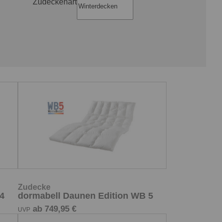
Zudeckenart
Zudecke
4
dormabell Daunen Edition WB 5
ab 749,95 €
UVP