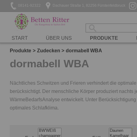
08141-92322
Dachauer Straße 1, 82256 Fürstenfeldbruck
START
ÜBER UNS
PRODUKTE
Produkte
Zudecken
dormabell WBA
dormabell WBA
Nächtliches Schwitzen und Frieren verhindert die optimale
berücksichtigt. Der menschliche Körper produziert nachts 
WärmeBedarfsAnalyse entwickelt. Unter Berücksichtigung I
optimales Schlafklima.