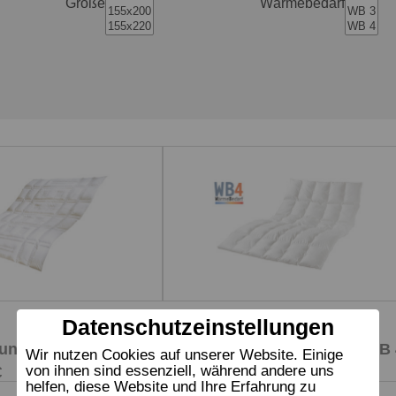
Größe
Wärmebedarf
Datenschutzeinstellungen
Zudecke
unen Edition WB 2
dormabell Daunen Edition WB 
Wir nutzen Cookies auf unserer Website. Einige
von ihnen sind essenziell, während andere uns
€
ab 599,95 €
UVP
helfen, diese Website und Ihre Erfahrung zu