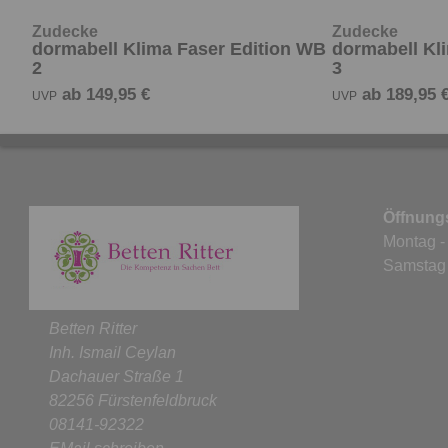
Zudecke
Zudecke
dormabell Klima Faser Edition WB
dormabell Kl
2
3
ab 149,95 €
ab 189,95 
UVP
UVP
Öffnungs
Montag -
Samsta
Betten Ritter
Inh. Ismail Ceylan
Dachauer Straße 1
82256 Fürstenfeldbruck
08141-92322