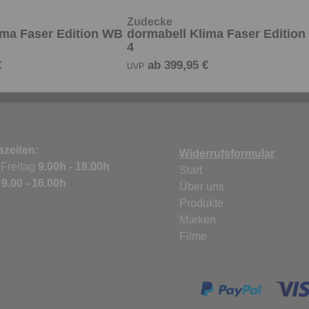
Zudecke
ima Faser Edition WB
dormabell Klima Faser Editio
4
€
ab 399,95 €
UVP
zeiten:
Widerrufsformular
 Freitag
9.00h - 18.00h
Start
g
9.00 - 16.00h
Über uns
Produkte
Marken
Filme