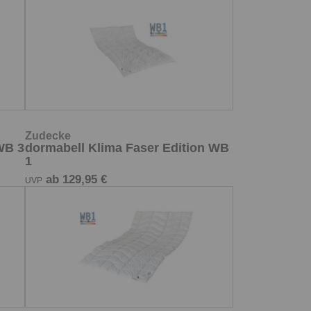
Zudecke
WB 3
dormabell Klima Faser Edition WB
1
ab 129,95 €
UVP