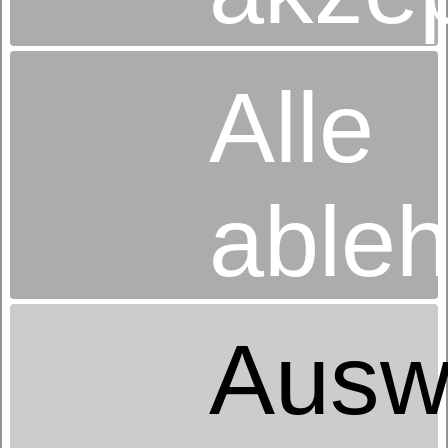
Motorrahmen
dormabell Nuvolux M3 F memory
Alle
ab 2.699,00 €
UVP
able
Ausw
Rahmen
dormabell Nuvolux N
ab 699,00 €
UVP