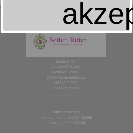
akzep
Betten Ritter
Inh. Ismail Ceylan
Dachauer Straße 1
82256 Fürstenfeldbruck
08141-92322
EMail schreiben
Öffnungszeiten:
Montag - Freitag
9.00h - 18.00h
Samstag
9.00 - 16.00h