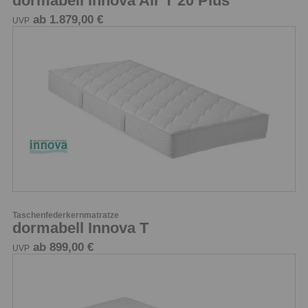
dormabell Innova Air T 20 Plus
ab 1.879,00 €
UVP
Taschenfederkernmatratze
dormabell Innova T
ab 899,00 €
UVP