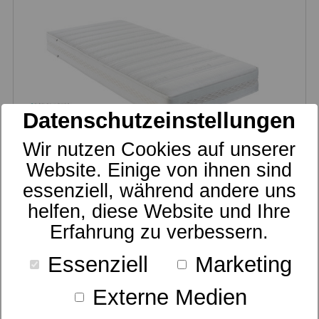
Datenschutzeinstellungen
Wir nutzen Cookies auf unserer
Website. Einige von ihnen sind
Schaummatratze
essenziell, während andere uns
dormabell Innova Air F 18
helfen, diese Website und Ihre
ab 1.199,00 €
UVP
Erfahrung zu verbessern.
Essenziell
Marketing
Externe Medien