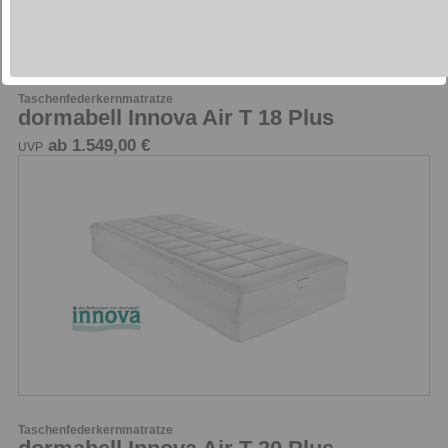
Taschenfederkernmatratze
dormabell Innova Air T 18 Plus
ab 1.549,00 €
UVP
Taschenfederkernmatratze