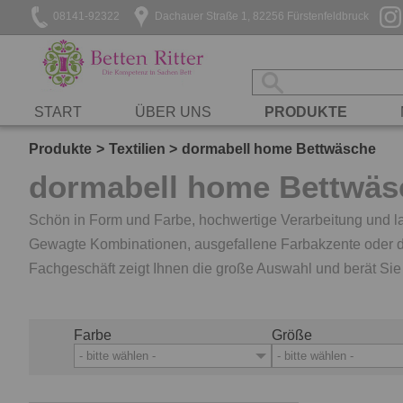
08141-92322
Dachauer Straße 1, 82256 Fürstenfeldbruck
START
ÜBER UNS
PRODUKTE
Produkte
Textilien
dormabell home Bettwäsche
dormabell home Bettwäs
Schön in Form und Farbe, hochwertige Verarbeitung und la
Gewagte Kombinationen, ausgefallene Farbakzente oder de
Fachgeschäft zeigt Ihnen die große Auswahl und berät Sie
Farbe
Größe
- bitte wählen -
- bitte wählen -