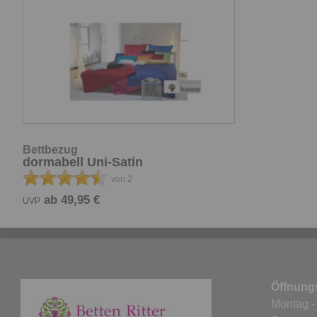
Bettbezug
dormabell Uni-Satin
von 2
ab 49,95 €
UVP
Öffnungs
Montag -