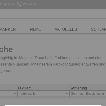
Folge uns!
Whatsapp
MARKEN
FILME
AKTUELLES
SCHLA
che
nglebig im Material. Traumhafte Farbkompositionen und eine ü
zente Nuancen? Mit unserem Farbkonfigurator entwerfen und k
 gerne.
Textilart
Sortierung
- bitte wählen -
Sort. nach Bezeichnung